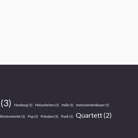
(3)
Hamburg
(1)
Holzarbeiten
(1)
Indie
(1)
Instrumentenbauer
(1)
Quartett
(2)
ikinstrumente
(1)
Pop
(1)
Potsdam
(1)
Punk
(1)