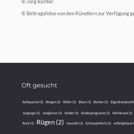
© Jörg Richter
© Beitragsfotos von den Künstlern zur Verfügung ge
Oft gesucht
Antiquariat
(1)
Bergen
(1)
Bilder
(1)
Blues
(1)
Bücher
(1)
Eigenkompositi
Jonglage
(1)
Jonglieren
(1)
Kinder
(1)
Kinderprogramm
(1)
Kleinkunst
(1)
Rügen
(2)
Rock
(1)
Sassnitz
(1)
Schauspielerin
(1)
selbstgebaut
(