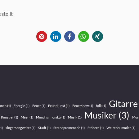
stellt
Gitarre
onen
(1)
Energie
(1)
Feuer
(1)
Feuerkunst
(1)
Feuershow
(1)
folk
(1)
Musiker
(3)
Künstler
(1)
Meer
(1)
Mundharmonika
(1)
Musik
(1)
Mus
1)
singersongwriter
(1)
Stadt
(1)
Strandpromenade
(1)
Stöbern
(1)
Weltenbummler
(1)