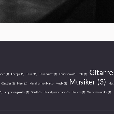
Gitarre
onen
(1)
Energie
(1)
Feuer
(1)
Feuerkunst
(1)
Feuershow
(1)
folk
(1)
Musiker
(3)
Künstler
(1)
Meer
(1)
Mundharmonika
(1)
Musik
(1)
Mus
1)
singersongwriter
(1)
Stadt
(1)
Strandpromenade
(1)
Stöbern
(1)
Weltenbummler
(1)