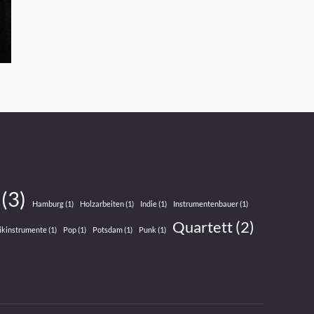
(3)
Hamburg
(1)
Holzarbeiten
(1)
Indie
(1)
Instrumentenbauer
(1)
Quartett
(2)
ikinstrumente
(1)
Pop
(1)
Potsdam
(1)
Punk
(1)