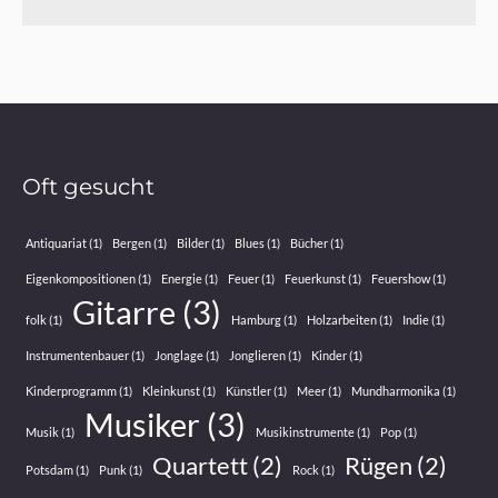
Oft gesucht
Antiquariat
(1)
Bergen
(1)
Bilder
(1)
Blues
(1)
Bücher
(1)
Eigenkompositionen
(1)
Energie
(1)
Feuer
(1)
Feuerkunst
(1)
Feuershow
(1)
Gitarre
(3)
folk
(1)
Hamburg
(1)
Holzarbeiten
(1)
Indie
(1)
Instrumentenbauer
(1)
Jonglage
(1)
Jonglieren
(1)
Kinder
(1)
Kinderprogramm
(1)
Kleinkunst
(1)
Künstler
(1)
Meer
(1)
Mundharmonika
(1)
Musiker
(3)
Musik
(1)
Musikinstrumente
(1)
Pop
(1)
Quartett
(2)
Rügen
(2)
Potsdam
(1)
Punk
(1)
Rock
(1)