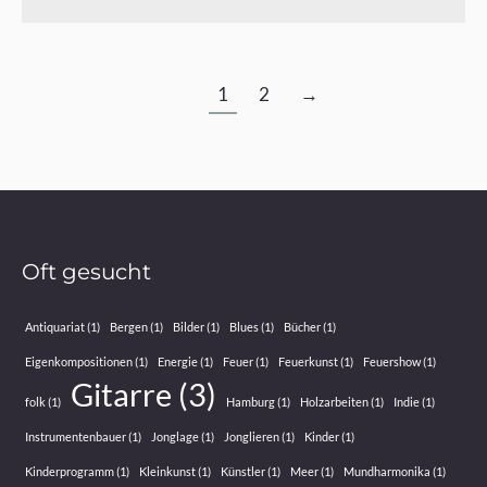
1
2
→
Oft gesucht
Antiquariat
(1)
Bergen
(1)
Bilder
(1)
Blues
(1)
Bücher
(1)
Eigenkompositionen
(1)
Energie
(1)
Feuer
(1)
Feuerkunst
(1)
Feuershow
(1)
Gitarre
(3)
folk
(1)
Hamburg
(1)
Holzarbeiten
(1)
Indie
(1)
Instrumentenbauer
(1)
Jonglage
(1)
Jonglieren
(1)
Kinder
(1)
Kinderprogramm
(1)
Kleinkunst
(1)
Künstler
(1)
Meer
(1)
Mundharmonika
(1)